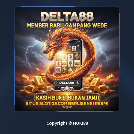
Copyright © HOKI88