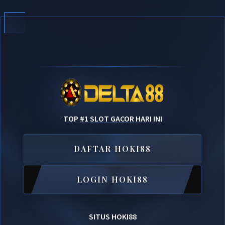
TOP #1 SLOT GACOR HARI INI
DAFTAR HOKI88
LOGIN HOKI88
SITUS HOKI88